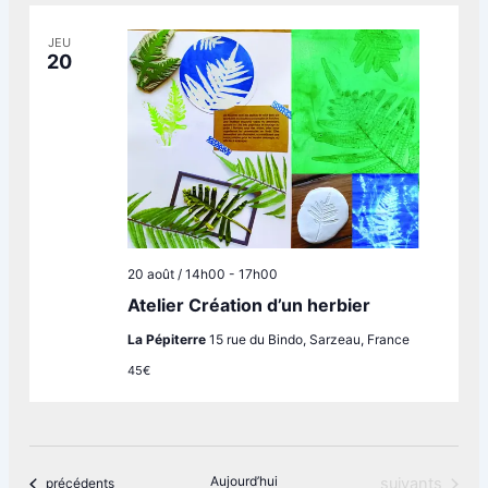
vues
JEU
Évènements
20
20 août / 14h00
-
17h00
Atelier Création d’un herbier
La Pépiterre
15 rue du Bindo, Sarzeau, France
45€
Aujourd’hui
Évènements
Évènements
suivants
précédents