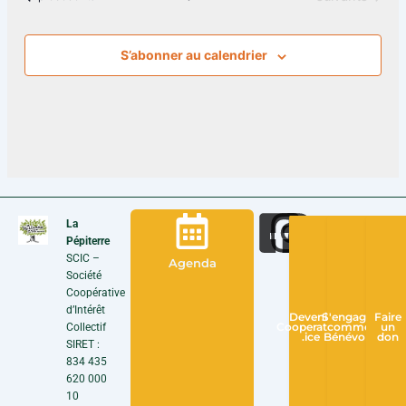
S’abonner au calendrier
La
Pépiterre
SCIC –
Agenda
Société
Coopérative
d’Intérêt
Devenir
S'engager
Faire
Collectif
Cooperateur
comme
un
.ice
Bénévole
don
SIRET :
834 435
620 000
10