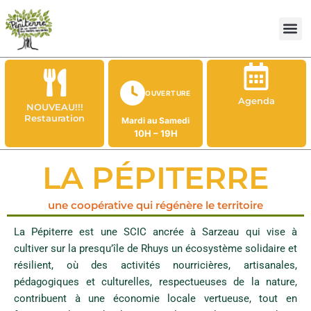
Aller
au
contenu
OUVERTURE
Agenda
NOUVEAU!!!
Restauration
Mardi au Samedi
10H – 19H
LA PÉPITERRE
une coopérative qui régénère le territoire
La Pépiterre est une SCIC ancrée à Sarzeau qui vise à
cultiver sur la presqu’île de Rhuys un écosystème solidaire et
résilient, où des activités nourricières, artisanales,
pédagogiques et culturelles, respectueuses de la nature,
contribuent à une économie locale vertueuse, tout en