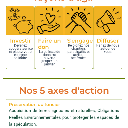
Investir
Faire un
S'engager
Diffuser
Devenez
Rejoignez nos
Parlez de nous
don
coopérateur·ice
chantiers
autour de
et placez votre
La collecte de
participatifs et
vous
épargne
dons est
ateliers
solidaire
ouverte
bénévoles
jusqu'au 5
janvier
Nos 5 axes d'action
Préservation du foncier
Acquisition de terres agricoles et naturelles, Obligations
Réelles Environnementales pour protéger les espaces de
la spéculation.