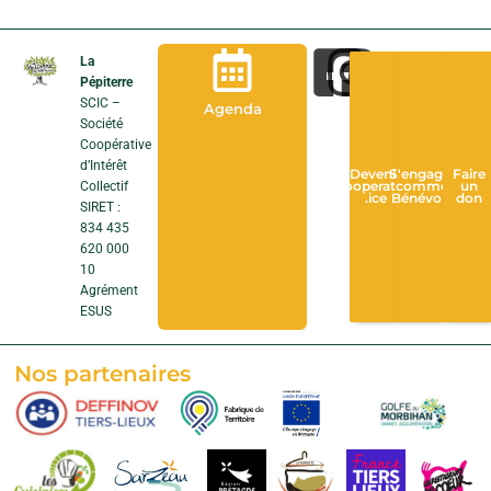
La
Pépiterre
SCIC –
Agenda
Société
Coopérative
d’Intérêt
Devenir
S'engager
Faire
Collectif
Cooperateur
comme
un
.ice
Bénévole
don
SIRET :
834 435
620 000
10
Agrément
ESUS
Nos partenaires