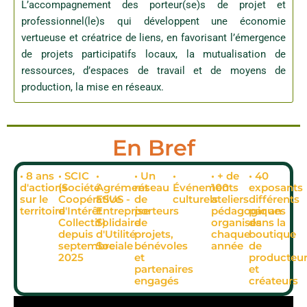
L’accompagnement des porteur(se)s de projet et
professionnel(le)s qui développent une économie
vertueuse et créatrice de liens, en favorisant l’émergence
de projets participatifs locaux, la mutualisation de
ressources, d’espaces de travail et de moyens de
production, la mise en réseaux.
En Bref
• 8 ans
• SCIC
•
• Un
•
• + de
• 40
d'actions
(Société
Agrément
réseau
Événements
100
exposants
sur le
Coopérative
ESUS -
de
culturels
ateliers
différents
territoire
d'Intérêt
Entreprise
porteurs
pédagogiques
par an
Collectif)
Solidaire
de
organisés
dans la
depuis
d'Utilité
projets,
chaque
boutique
septembre
Sociale
bénévoles
année
de
2025
et
producteu
partenaires
et
engagés
créateurs