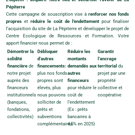
Pépiterre
Cette campagne de souscription vise à
renforcer nos fonds
propres
et
réduire le coût de l’endettement
pour finaliser
l’acquisition du site de La Pépiterre et développer le projet de
Centre Ecologique de Ressources et Formation. Votre
apport financier nous permet de :
Démontrer la
Débloquer
Réduire les
Garantir
solidité
d’autres
montants
l’ancrage
financière
de
financements:
demandés aux
territorial
du
notre projet
plus nos fonds
autres
projet par une
auprès des
propres sont
financeurs
propriété
financeurs
élevés, plus
pour réduire le
collective et
institutionnels
nous pouvons
coût de
coopérative
(banques,
solliciter de
l’endettement
fondations,
prêts et
(Ex : prêts
collectivités)
subventions
bancaires à
Rejoignez l'aventure de la
complémentaires
4,5% en 2025)
SCIC La Pepiterre !