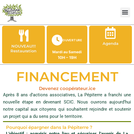
Aller
au
contenu
OUVERTURE
Agenda
NOUVEAU!!!
Restauration
Mardi au Samedi
10H – 19H
FINANCEMENT
Devenez coopérateur.ice
Après 8 ans d’actions associatives, La Pépiterre a franchi une
nouvelle étape en devenant SCIC. Nous ouvrons aujourd’hui
notre capital aux citoyens qui souhaitent rejoindre et soutenir
un projet qui a du sens pour le territoire.
Pourquoi épargner dans la Pépiterre ?
L’objectif : acquérir notre lieu et sécuriser l’avenir de La