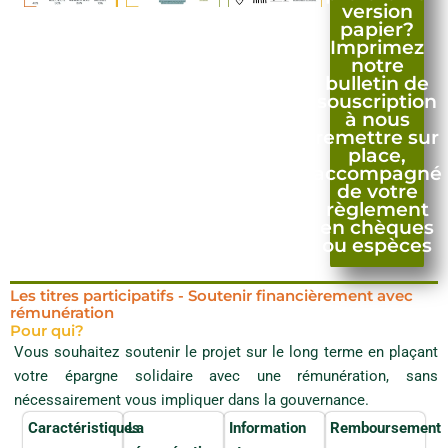
version
papier?
Imprimez
notre
Montant libéré immédiatement
*
bulletin de
souscription
à nous
Minimum 50€ jusqu'à 3 parts - Minimum 25% du montant total
remettre sur
à partir de 4 parts
place,
accompagné
de votre
Mode de règlement
*
règlement
chèque
en chèques
ou espèces
virement bancaire
espèces (pour les montants inférieurs à 1000 €)
Les titres participatifs - Soutenir financièrement avec
Autre (préciser)
rémunération
Pour qui?
m
o
Vous souhaitez soutenir le projet sur le long terme en plaçant
n
votre épargne solidaire avec une rémunération, sans
Engagements et acceptations
t
nécessairement vous impliquer dans la gouvernance.
a
n
Caractéristiques
La
Information
Remboursement
t