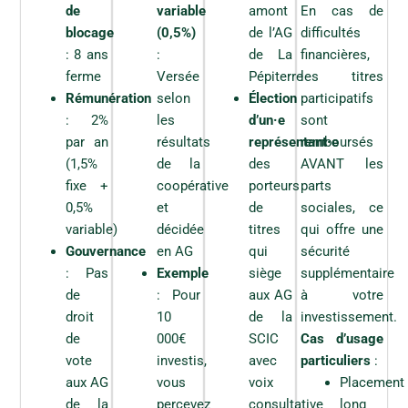
n
l
i
de
variable
amont
En cas de
soumise à l'approbation de la prochaine 'Assemblée
n
e
s
Générale
blocage
(0,5%)
de l’AG
difficultés
a
r
s
i
: 8 ans
:
de La
financières,
è
a
s
g
n
ferme
Versée
Pépiterre
les titres
a
l
c
Rémunération
selon
Élection
participatifs
v
Protection des données personnelles
e
e
o
m
d
: 2%
les
d’un·e
sont
i
Conformément au RGPD, les informations recueillies font
e
e
par an
résultats
représentant·e
remboursés
r
l'objet d'un traitement informatique destiné à la gestion du
n
s
sociétariat. Elles sont conservées par la SCIC La Pépiterre et
é
t
(1,5%
de la
des
AVANT les
s
ne sont transmises à aucun tiers. Vous disposez d'un droit
t
i
t
fixe +
coopérative
porteurs
parts
d'accès, de rectification et de suppression des données vous
é
n
a
concernant.
i
0,5%
et
de
sociales, ce
t
t
n
é
u
variable)
décidée
titres
qui offre une
C
J'accepte le traitement de mes données personnelles
f
r
t
o
dans le cadre de ma demande d'adhésion
Gouvernance
en AG
qui
sécurité
o
i
s
n
r
e
: Pas
Exemple
siège
supplémentaire
d
s
m
u
e
e
de
: Pour
aux AG
à votre
é
r
l
n
(
droit
10
de la
investissement.
(
Signature
a
t
e
s
S
de
000€
SCIC
Cas d’usage
e
)
i
C
m
vote
investis,
avec
particuliers
:
Fait à :
*
q
a
I
e
u
p
C
aux AG
vous
voix
Placement
n
e
p
L
t
de la
percevez
consultative
long