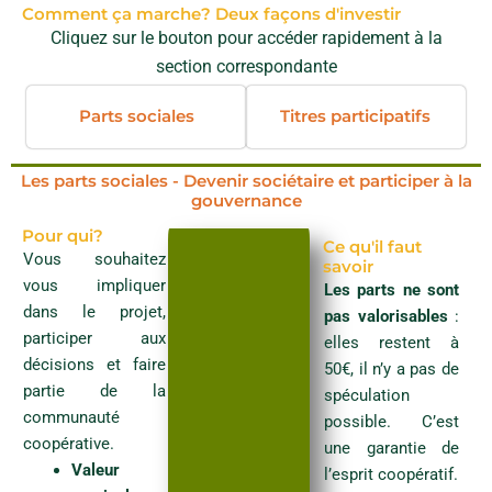
Comment ça marche? Deux façons d'investir
Cliquez sur le bouton pour accéder rapidement à la
Afin de faire partie de la SCIC La Pépiterre, nous vous
section correspondante
invitons à renseigner ce rapide formulaire afin qu'on vous
identifie en tant que souscripteur.rices de la coopérative
Parts sociales
Titres participatifs
La Pepiterre! Merci à vous pour votre soutien! Nous
restons à disposition pour toute précision. L'équipe de la
Pepiterre
Les parts sociales - Devenir sociétaire et participer à la
gouvernance
Pour qui?
Ce qu'il faut
Vous souhaitez
savoir
Identification des souscripteur(rice)s
vous impliquer
Les parts ne sont
dans le projet,
pas valorisables
:
Etes vous une:
*
participer aux
elles restent à
décisions et faire
50€, il n’y a pas de
partie de la
spéculation
Nom
*
communauté
possible. C’est
coopérative.
une garantie de
Valeur
l’esprit coopératif.