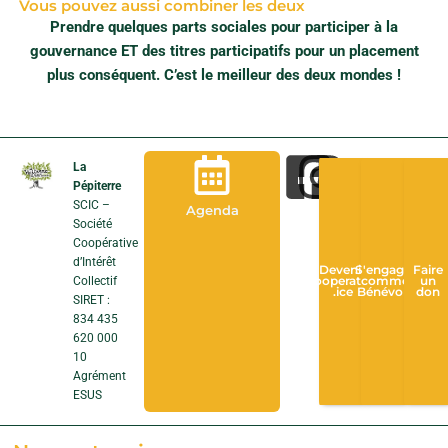
u
Vous pouvez aussi combiner les deux
m
Prendre quelques parts sociales pour participer à la
i
gouvernance ET des titres participatifs pour un placement
s
a
plus conséquent. C’est le meilleur des deux mondes !
u
x
c
o
n
La
d
Pépiterre
i
SCIC –
t
Agenda
i
Société
o
Coopérative
n
d’Intérêt
Devenir
S'engager
Faire
s
Collectif
Cooperateur
comme
un
s
.ice
Bénévole
don
SIRET :
t
834 435
a
620 000
t
10
u
Agrément
t
a
ESUS
i
r
e