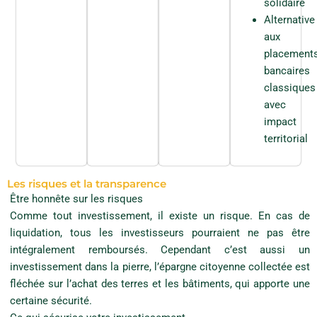
solidaire
(
Alternative
e
)
aux
s
placement
e
s
bancaires
t
classiques
l
i
avec
m
impact
i
territorial
t
é
e
a
Les risques et la transparence
u
Être honnête sur les risques
m
o
Comme tout investissement, il existe un risque. En cas de
n
liquidation, tous les investisseurs pourraient ne pas être
t
a
intégralement remboursés. Cependant c’est aussi un
n
investissement dans la pierre, l’épargne citoyenne collectée est
t
fléchée sur l’achat des terres et les bâtiments, qui apporte une
d
e
certaine sécurité.
l