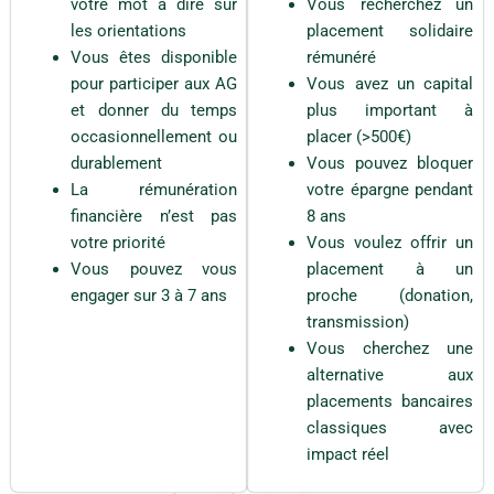
votre mot à dire sur
Vous recherchez un
e
s
les orientations
placement solidaire
e
Vous êtes disponible
rémunéré
t
pour participer aux AG
Vous avez un capital
l
e
et donner du temps
plus important à
u
occasionnellement ou
placer (>500€)
r
r
durablement
Vous pouvez bloquer
e
La rémunération
votre épargne pendant
m
financière n’est pas
8 ans
b
o
votre priorité
Vous voulez offrir un
u
Vous pouvez vous
placement à un
r
s
engager sur 3 à 7 ans
proche (donation,
e
transmission)
m
Vous cherchez une
e
n
alternative aux
t
placements bancaires
e
s
classiques avec
t
impact réel
s
o