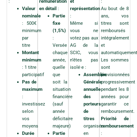
:
rémunération
et
:
a
u
Valeur
en détail
:
représentation
Au bout de 8
J
nominale
Partie
:
ans, vos
'
a
: 500€
fixe
Même si
titres sont
c
minimum
(1,5%)
vous ne
remboursés
c
e
par
:
votez pas aux
intégralement
p
titre
Versée
AG de la
et
t
Montant
chaque
SCIC, vous
automatiquement
e
Consulter les statuts de la SCIC
minimum
année,
n’êtes pas
Les sommes
: 1 titre
quelle
isolé·e :
sont
J
J'ai pris connaissance des statuts de la SCIC La
participatif
que
Assemblée
provisionnées
'
Pépiterre
Pas de
soit la
Générale
progressivement
a
i
maximum
situation
annuelle
pendant les 8
J
J'accepte le règlement intérieur (si applicable)
p
:
financière
des
années pour
'
r
a
investissez
(sauf
porteurs
garantir ce
i
J
Je reconnais avoir été informé(e) que : La
c
s
selon
année
de
remboursement.
e
responsabilité des associé(e)s est limitée au montant
c
c
r
vos
déficitaire
titres
Priorité de
e
de leurs apports. Les parts sociales ne sont pas
o
e
p
librement cessibles et leur remboursement est soumis
n
moyens
majeure)
organisée
remboursement
c
t
n
aux conditions statutaires. Le délai de remboursement
Durée
Partie
en
:
o
e
a
peut aller jusqu'à 5 ans. L'admission définitive est