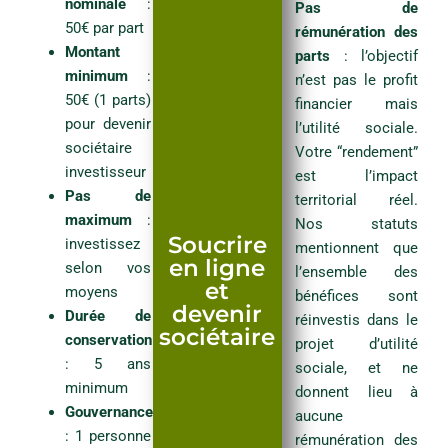
nominale
:
Pas de
Prénom
*
50€ par part
rémunération des
Montant
parts
: l’objectif
minimum
:
n’est pas le profit
50€ (1 parts)
financier mais
pour devenir
l’utilité sociale.
Coordonnées
sociétaire
Votre “rendement”
investisseur
est l’impact
Adresse
Pas de
territorial réel.
maximum
:
Nos statuts
Soucrire
investissez
mentionnent que
Nom et N° de la voie
en ligne
selon vos
l’ensemble des
et
moyens
bénéfices sont
devenir
Durée de
réinvestis dans le
sociétaire​
Code postal
conservation
projet d’utilité
: 5 ans
sociale, et ne
minimum
donnent lieu à
Gouvernance
aucune
Ville
: 1 personne
rémunération des