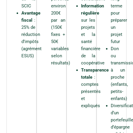
:
l
a
*
L
SCIC
environ
Information
terme
i
P
a
Date de souscription
c
é
Avantage
200€
régulière
pour
r
a
p
fiscal
:
par an
sur les
préparer
e
b
i
s
l
t
25% de
(150€
projets
un
p
e
e
réduction
fixes +
et la
projet
o
)
r
Lu et approuvé
*
n
*
d’impôts
50€
santé
futur
r
Lu et approuvé
s
e
(agrément
variables
financière
Don
a
*
b
ESUS)
selon
de la
ou
i
résultats)
coopérative
transmissi
l
Transparence
à un
i
t
totale
:
proche
é
comptes
(enfants,
Souscrire
d
e
présentés
petits-
s
et
enfants)
a
expliqués
Diversifica
s
s
d’un
o
portefeuill
c
i
d’épargne
é