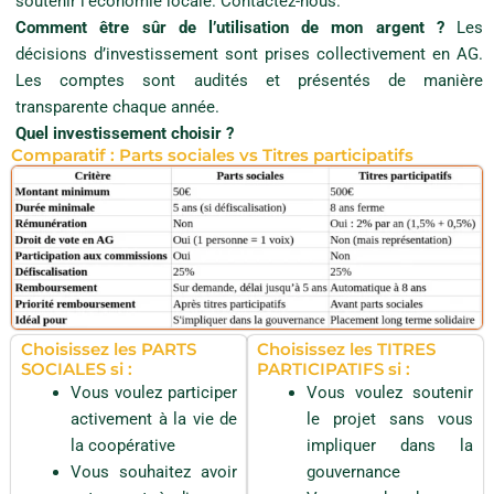
soutenir l’économie locale. Contactez-nous.
s
Comment être sûr de l’utilisation de mon argent ?
Les
n
décisions d’investissement sont prises collectivement en AG.
e
s
Les comptes sont audités et présentés de manière
o
transparente chaque année.
n
t
Quel investissement choisir ?
p
Comparatif : Parts sociales vs Titres participatifs
a
s
l
i
b
r
e
m
e
n
Choisissez les PARTS
Choisissez les TITRES
t
SOCIALES si :
PARTICIPATIFS si :
c
Vous voulez participer
Vous voulez soutenir
e
s
activement à la vie de
le projet sans vous
s
la coopérative
impliquer dans la
i
b
Vous souhaitez avoir
gouvernance
l