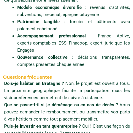
Ce qui sécurise votre investissement
e
u
Modèle économique diversifié
: revenus d’activités,
r
subventions, mécénat, épargne citoyenne
s
Patrimoine tangible
: foncier et bâtiments avec
a
p
paiement échelonné
p
Accompagnement professionnel
: France Active,
o
r
experts-comptables ESS Finacoop, expert juridique les
t
Engagés
s
.
Gouvernance collective
: décisions transparentes,
L
comptes présentés chaque année
e
s
Questions fréquentes
p
a
Dois-je habiter en Bretagne ?
Non, le projet est ouvert à tous.
r
La proximité géographique facilite la participation mais les
t
s
visioconférences permettent de suivre à distance.
s
Que se passe-t-il si je déménage ou en cas de décès ?
Vous
o
pouvez demander le remboursement ou transmettre vos parts
c
i
à vos héritiers comme tout placement mobilier.
a
Puis-je investir en tant qu’entreprise ?
Oui ! C’est une façon de
l
e