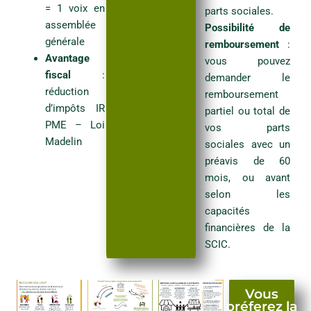
= 1 voix en
parts sociales.
assemblée
Possibilité de
générale
remboursement
:
E-mail
*
Avantage
vous pouvez
fiscal
:
demander le
réduction
remboursement
Téléphone
*
d’impôts IR
partiel ou total de
PME – Loi
vos parts
Madelin
sociales avec un
préavis de 60
mois, ou avant
Souscription et Libération
selon les
capacités
Combien de part(s) souhaitez-vous souscrire?
*
financières de la
SCIC.
La part sociale de la SCIC La Pepiterre est fixée à 50€
Vous
Montant total souscrit
*
préferez la