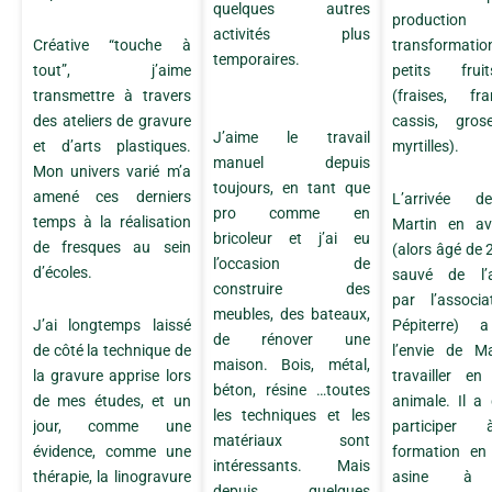
quelques autres
producti
activités plus
transforma
Créative “touche à
temporaires.
petits fru
tout”, j’aime
(fraises, fra
transmettre à travers
cassis, grose
des ateliers de gravure
J’aime le travail
myrtilles).
et d’arts plastiques.
manuel depuis
Mon univers varié m’a
toujours, en tant que
amené ces derniers
L’arrivée d
pro comme en
temps à la réalisation
Martin en av
bricoleur et j’ai eu
de fresques au sein
(alors âgé de 
l’occasion de
d’écoles.
sauvé de l’a
construire des
par l’associ
meubles, des bateaux,
Pépiterre) a
J’ai longtemps laissé
de rénover une
l’envie de M
de côté la technique de
maison. Bois, métal,
travailler en
la gravure apprise lors
béton, résine …toutes
animale. Il a
de mes études, et un
les techniques et les
participer
jour, comme une
matériaux sont
formation en 
évidence, comme une
intéressants. Mais
asine à l
thérapie, la linogravure
depuis quelques