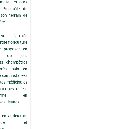
mais toujours
 Presqu’île de
son terrain de
éré.
oit l’arrivée
tite floriculture
e proposer en
n de jolis
ts champêtres
orés, puis en
 sont installées
ntes médicinales
atiques, qu’elle
sforme en
ses tisanes.
 en agriculture
ogique, et