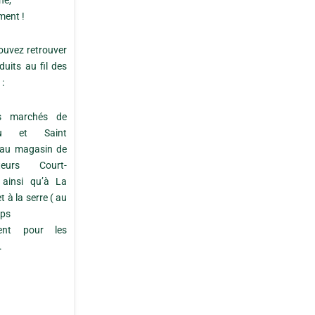
ne,
ment !
uvez retrouver
duits au fil des
:
s marchés de
au et Saint
 au magasin de
teurs Court-
, ainsi qu’à La
t à la serre ( au
mps
ent pour les
.