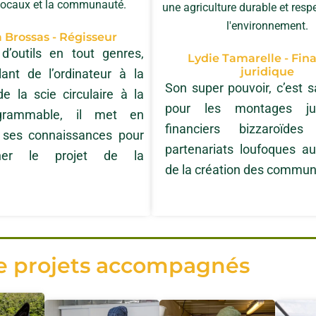
 locaux et la communauté.
une agriculture durable et res
l'environnement.
Brossas - Régisseur
d’outils en tout genres,
Lydie Tamarelle - Fin
juridique
lant de l’ordinateur à la
Son super pouvoir, c’est 
e la scie circulaire à la
pour les montages ju
grammable, il met en
financiers bizzaroïde
n ses connaissances pour
partenariats loufoques au
ner le projet de la
de la création des commu
de projets accompagnés