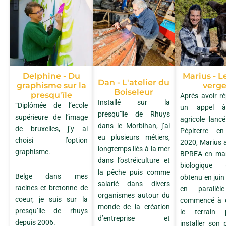
Delphine - Du
Marius - L
Dan - L'atelier du
graphisme sur la
verge
Boiseleur
presqu'île
Après avoir r
Installé sur la
“Diplômée de l’ecole
un appel à
presqu’île de Rhuys
supérieure de l’image
agricole lanc
dans le Morbihan, j’ai
de bruxelles, j’y ai
Pépiterre en
eu plusieurs métiers,
choisi l’option
2020, Marius a
longtemps liés à la mer
graphisme.
BPREA en mar
dans l’ostréiculture et
biologique (
la pêche puis comme
Belge dans mes
obtenu en juin
salarié dans divers
racines et bretonne de
en parallè
organismes autour du
coeur, je suis sur la
commencé à d
monde de la création
presqu’ile de rhuys
le terrain
d’entreprise et
depuis 2006.
installer son 