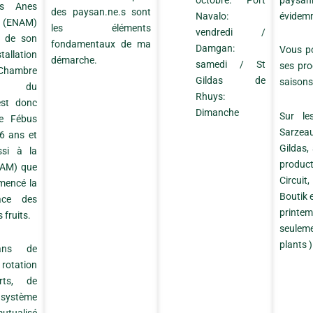
octobre: Port
paysan
es Anes
des paysan.ne.s sont
Navalo:
évidem
 (ENAM)
les éléments
vendredi /
e de son
fondamentaux de ma
Damgan:
Vous po
tallation
démarche.
samedi / St
ses pro
 Chambre
Gildas de
saisons 
ure du
Rhuys:
est donc
Dimanche
Sur le
e Fébus
Sarze
 6 ans et
Gildas,
ssi à la
produc
ENAM) que
Circuit
mencé la
Boutik e
ace des
printe
 fruits.
seulem
plants )
ans de
 rotation
rts, de
 système