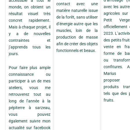
d’arrosage (m
accessible à tout le
contact avec une
avec les autre
monde, on obtient un
matière naturelle issue
agricoles sur 
résultat visuel très
de la forêt, sans utiliser
Petit Verg
concret rapidement.
d’énergie autre que les
officiellemen
Mais à chaque projet, il
muscles, loin de la
2023. L’activit
y a de nouvelles
production de masse
des petits frui
contraintes et
afin de créer des objets
vente en fra
j’apprends tous les
fonctionnels et beaux.
forme de bar
jours.
ou transfo
confitures. 
Pour faire plus ample
Marius ai
connaissance ou
proposer d
participer à un de mes
produits tra
ateliers, vous me
tels que des 
retrouverez tout au
fruits.
long de l’année à la
pépiterre à sarzeau,
vous pouvez
également suivre mon
actualité sur facebook