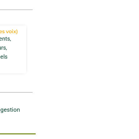
es voix)
ents,
rs,
nels
 gestion