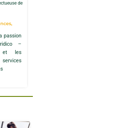
pectueuse de
ances,
sa passion
ridico –
s et les
 services
ns