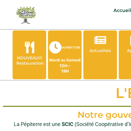
Aller
Accuei
au
contenu
OUVERTURE
Actualités
A
NOUVEAU!!!
Mardi au Samedi
Restauration
10H –
19H
L
Notre gouv
La Pépiterre est une
SCIC
(Société Coopérative d’In