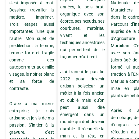
Nationale d
s’est imposée à moi.
années, le bois brut,
Maraîchers
Dessiner, travailler la
organique avec son
dans le cadr
matière, imprimer.
écorce, ses nœuds, ses
Parcours d’ins
Trois étapes aussi
courbures, matériau
auprès de la
importantes l’une que
vivant et les
d’Agricult
l’autre. Mon sujet de
techniques ancestrales
Morbihan. C’
prédilection: la femme,
qui permettent de le
avec son ân
femme forte et fragile
façonner m’attirent.
(alors âgé de
comme des
formé lui au
autoportraits aux mille
J’ai franchi le pas fin
traction à l’
visages, le noir et blanc
2022 pour devenir
Marius a com
et sa force de
artisan boiseleur, un
mise en pl
contraste.
métier à la fois ancien
plants de petits
et oublié mais qu’on
Grâce à ma micro-
peut aussi dire
Après 3 
entreprise, je suis
émergent dans un
défrichage, de
artisane et je vis de ma
monde qui doit devenir
d’engrais ve
passion. S’initier à la
durable. Il réconcilie la
réfection du
gravure, c’est
main et la tête, en