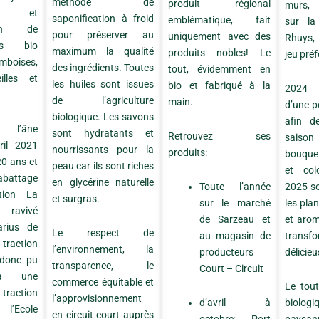
méthode de
produit régional
murs, 
on et
saponification à froid
emblématique, fait
sur la
tion de
pour préserver au
uniquement avec des
Rhuys, 
its bio
maximum la qualité
produits nobles! Le
jeu préf
mboises,
des ingrédients. Toutes
tout, évidemment en
illes et
les huiles sont issues
bio et fabriqué à la
2024 v
de l’agriculture
main.
d’une pe
biologique. Les savons
afin d
e l’âne
sont hydratants et
Retrouvez ses
saiso
ril 2021
nourrissants pour la
produits:
bouque
20 ans et
peau car ils sont riches
et col
battage
en glycérine naturelle
Toute l’année
2025 se
ation La
et surgras.
sur le marché
les pla
 ravivé
de Sarzeau et
et arom
arius de
Le respect de
au magasin de
tran
 traction
l’environnement, la
producteurs
délicieu
 donc pu
transparence, le
Court – Circuit
 à une
commerce équitable et
Le tout
traction
l’approvisionnement
d’avril à
biol
’Ecole
en circuit court auprès