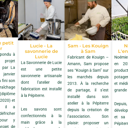
e petit
Lucie - La
Sam - Les Kouign
N
r
savonnerie de
à Sam
L'e
épondu à
Lucie
Fabricant de Kouign –
Noémie 
 projet
La Savonnerie de Lucie
Amann, Sam propose
en 20
é par La
est une petite
ses “Kouign à Sam” sur
produc
 janvier
savonnerie artisanale
les marchés depuis
potager
 fini son
dont l’atelier de
2013. À la recherche
et médi
aîchage
fabrication est installé
de partage, il s’est
grande 
diplôme
à la Pépiterre.
installé dans son
 2020) et
atelier à la Pépiterre
Depuis,
le il a
Les savons sont
depuis la création de
dévelop
éfricher
confectionnés à la
l’association. Son
et sa
 pour y
main grâce à la
plaisir: proposer un
Pépiter
projet de