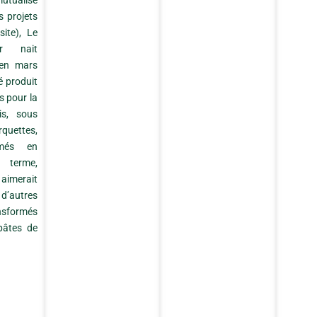
utualisé
s projets
site), Le
er nait
t en mars
é produit
ts pour la
is, sous
quettes,
rmés en
A terme,
merait
’autres
nsformés
pâtes de