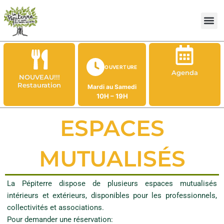
Aller
au
contenu
OUVERTURE
Agenda
NOUVEAU!!!
Restauration
Mardi au Samedi
10H – 19H
ESPACES
MUTUALISÉS
La Pépiterre dispose de plusieurs espaces mutualisés
intérieurs et extérieurs, disponibles pour les professionnels,
collectivités et associations.
Pour demander une réservation: