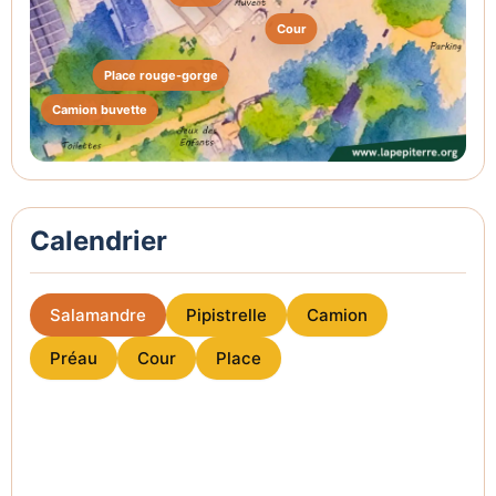
Cour
Place rouge-gorge
Camion buvette
Calendrier
Salamandre
Pipistrelle
Camion
Préau
Cour
Place