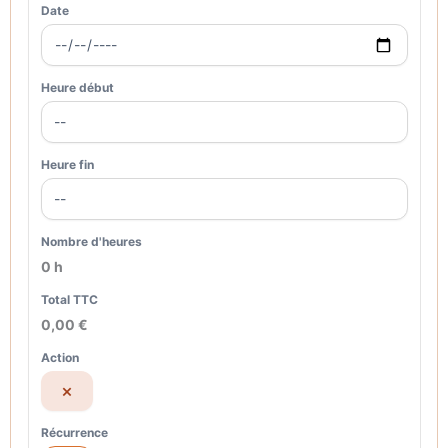
0 h
0,00 €
×