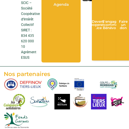
SCIC –
Agenda
Société
Coopérative
d’Intérêt
Devenir
S'engager
Faire
Collectif
Cooperateur
comme
un
.ice
Bénévole
don
SIRET :
834 435
620 000
10
Agrément
ESUS
Nos partenaires