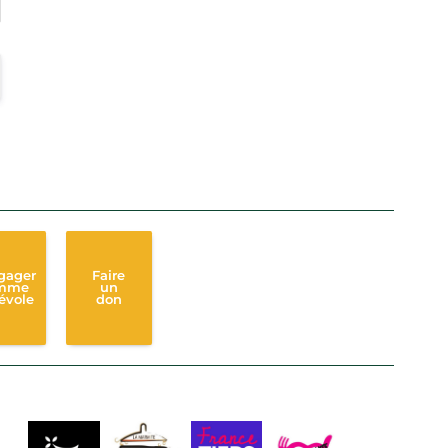
gager
Faire
mme
un
évole
don