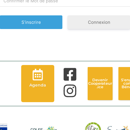
Connexion
Devenir
S'en
Cooperateur
co
Agenda
.ice
Bén