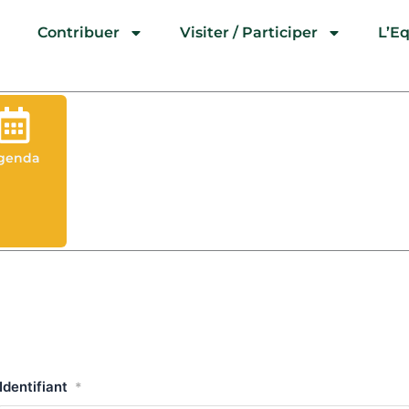
l
Contribuer
Visiter / Participer
L’E
genda
Identifiant
*