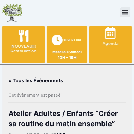
Aller
au
contenu
OUVERTURE
Agenda
NOUVEAU!!!
Restauration
Mardi au Samedi
10H – 19H
« Tous les Évènements
Cet évènement est passé.
Atelier Adultes / Enfants “Créer
sa routine du matin ensemble”