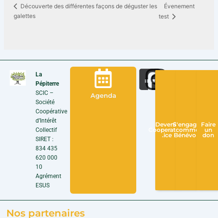
Évenement
Découverte des différentes façons de déguster les
galettes
test
La
Pépiterre
SCIC –
Agenda
Société
Coopérative
d’Intérêt
Devenir
S'engager
Faire
Collectif
Cooperateur
comme
un
.ice
Bénévole
don
SIRET :
834 435
620 000
10
Agrément
ESUS
Nos partenaires