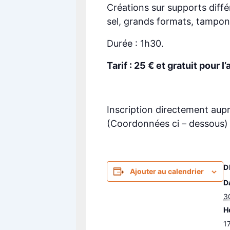
Créations sur supports différ
sel, grands formats, tampo
Durée : 1h30.
Tarif : 25 € et gratuit pour
Inscription directement auprè
(Coordonnées ci – dessous)
D
Ajouter au calendrier
Da
30
H
1