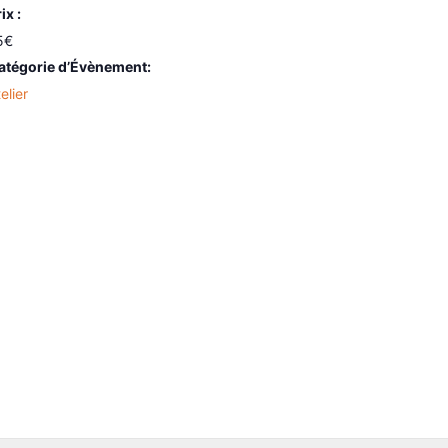
ix :
5€
atégorie d’Évènement:
elier