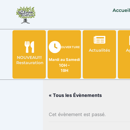
Aller
Accuei
au
contenu
OUVERTURE
Actualités
A
NOUVEAU!!!
Mardi au Samedi
Restauration
10H –
19H
« Tous les Évènements
Cet évènement est passé.