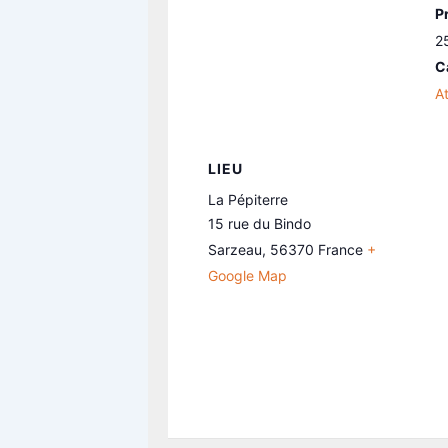
Pr
2
C
At
LIEU
La Pépiterre
15 rue du Bindo
Sarzeau
,
56370
France
+
Google Map