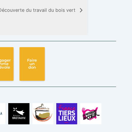
Découverte du travail du bois vert
gager
Faire
mme
un
évole
don