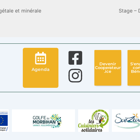
gétale et minérale
Stage – 
Devenir
S'en
Cooperateur
co
Agenda
.ice
Bén