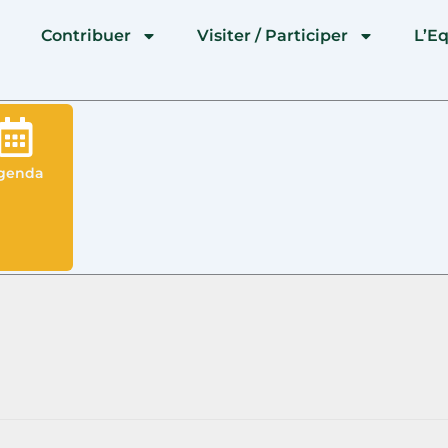
l
Contribuer
Visiter / Participer
L’E
genda