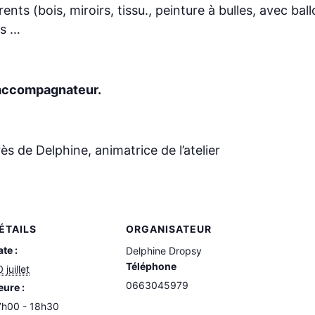
ents (bois, miroirs, tissu., peinture à bulles, avec bal
ns …
 l’accompagnateur.
s de Delphine, animatrice de l’atelier
ÉTAILS
ORGANISATEUR
te :
Delphine Dropsy
Téléphone
 juillet
0663045979
eure :
7h00 - 18h30