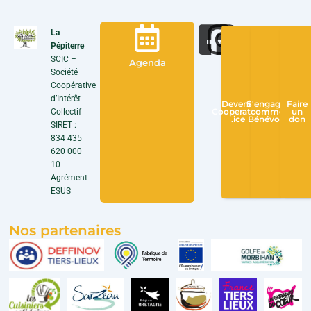
La
Pépiterre
SCIC –
Agenda
Société
Coopérative
d’Intérêt
Devenir
S'engager
Faire
Collectif
Cooperateur
comme
un
.ice
Bénévole
don
SIRET :
834 435
620 000
10
Agrément
ESUS
Nos partenaires