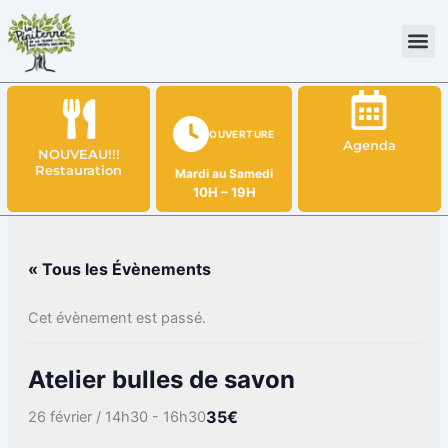
Aller
au
contenu
OUVERTURE
Agenda
NOUVEAU!!!
Restauration
Mardi au Samedi
10H – 19H
« Tous les Évènements
Cet évènement est passé.
Atelier bulles de savon
35€
26 février / 14h30
-
16h30