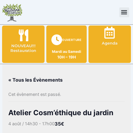
Aller
au
contenu
OUVERTURE
Agenda
NOUVEAU!!!
Restauration
Mardi au Samedi
10H – 19H
« Tous les Évènements
Cet évènement est passé.
Atelier Cosm’éthique du jardin
35€
4 août / 14h30
-
17h00