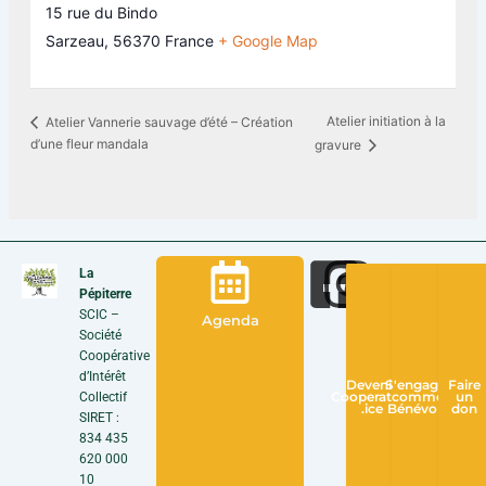
15 rue du Bindo
Sarzeau
,
56370
France
+ Google Map
Atelier initiation à la
Atelier Vannerie sauvage d’été – Création
d’une fleur mandala
gravure
La
Pépiterre
SCIC –
Agenda
Société
Coopérative
d’Intérêt
Devenir
S'engager
Faire
Collectif
Cooperateur
comme
un
.ice
Bénévole
don
SIRET :
834 435
620 000
10