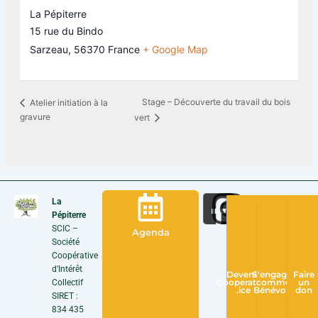
La Pépiterre
15 rue du Bindo
Sarzeau
,
56370
France
+ Google Map
Stage – Découverte du travail du bois
Atelier initiation à la
gravure
vert
La
Pépiterre
SCIC –
Agenda
Société
Coopérative
d’Intérêt
Devenir
S'engager
Faire
Collectif
Cooperateur
comme
un
.ice
Bénévole
don
SIRET :
834 435