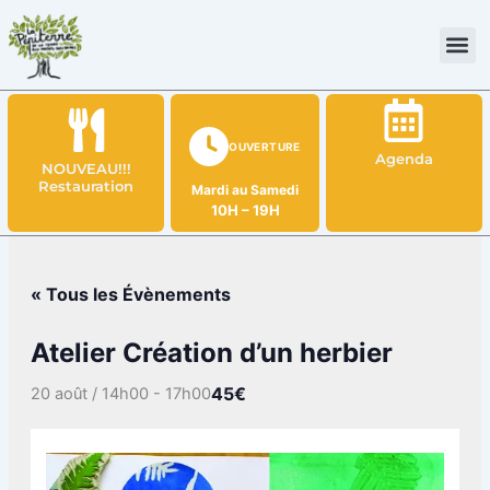
Aller
au
contenu
OUVERTURE
Agenda
NOUVEAU!!!
Restauration
Mardi au Samedi
10H – 19H
« Tous les Évènements
Atelier Création d’un herbier
45€
20 août / 14h00
-
17h00