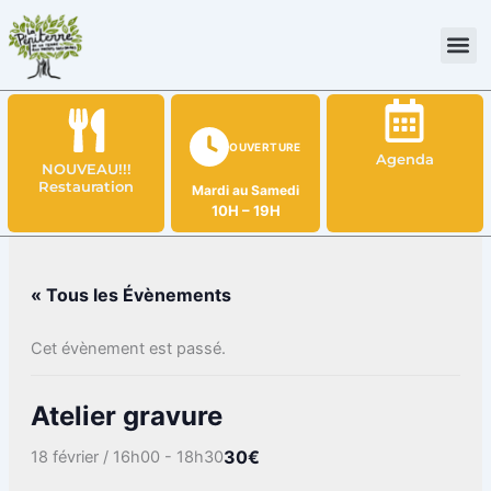
Aller
au
contenu
OUVERTURE
Agenda
NOUVEAU!!!
Restauration
Mardi au Samedi
10H – 19H
« Tous les Évènements
Cet évènement est passé.
Atelier gravure
30€
18 février / 16h00
-
18h30