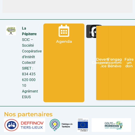
La
Pépiterre
SCIC –
Agenda
Société
Coopérative
d’Intérêt
Devenir
S'engager
Faire
Collectif
Cooperateur
comme
un
.ice
Bénévole
don
SIRET :
834 435
620 000
10
Agrément
ESUS
Nos partenaires