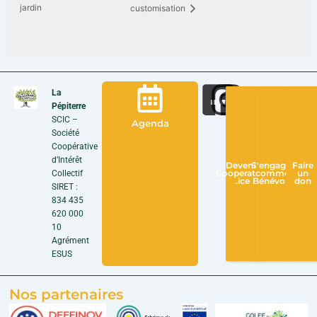
jardin
customisation
La
Pépiterre
SCIC –
Agenda
Société
Coopérative
d’Intérêt
Devenir
S'engager
Faire
Collectif
Cooperateur
comme
un
.ice
Bénévole
don
SIRET :
834 435
620 000
10
Agrément
ESUS
Nos partenaires