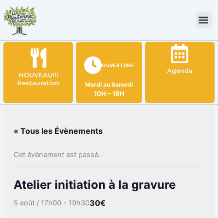
Aller
au
contenu
OUVERTURE
Agenda
NOUVEAU!!!
Restauration
Mardi au Samedi
10H – 19H
« Tous les Évènements
Cet évènement est passé.
Atelier initiation à la gravure
30€
5 août / 17h00
-
19h30