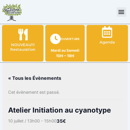
Aller
au
contenu
OUVERTURE
Agenda
NOUVEAU!!!
Restauration
Mardi au Samedi
10H – 19H
« Tous les Évènements
Cet évènement est passé.
Atelier Initiation au cyanotype
35€
10 juillet / 13h00
-
15h00