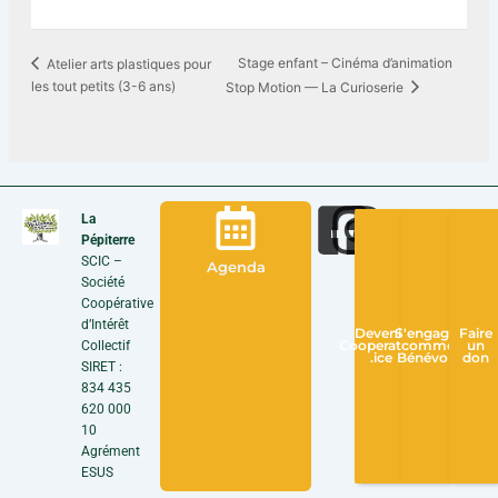
Stage enfant – Cinéma d’animation
Atelier arts plastiques pour
les tout petits (3-6 ans)
Stop Motion — La Curioserie
La
Pépiterre
SCIC –
Agenda
Société
Coopérative
d’Intérêt
Devenir
S'engager
Faire
Collectif
Cooperateur
comme
un
.ice
Bénévole
don
SIRET :
834 435
620 000
10
Agrément
ESUS