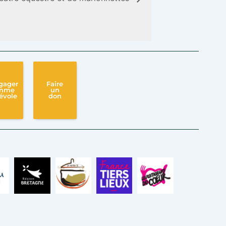
gager
Faire
mme
un
évole
don