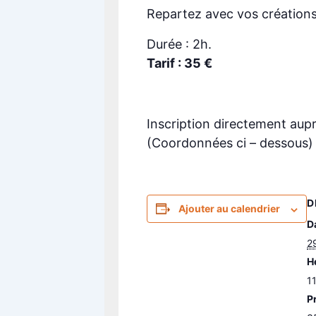
Repartez avec vos créations
Durée : 2h.
Tarif : 35 €
Inscription directement auprè
(Coordonnées ci – dessous)
D
Ajouter au calendrier
Da
29
H
1
Pr