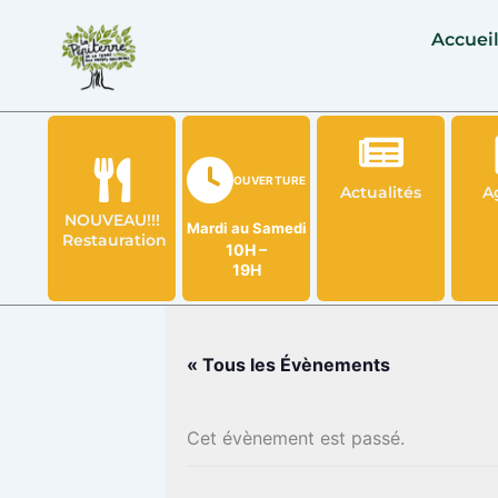
Aller
Accuei
au
contenu
OUVERTURE
Actualités
A
NOUVEAU!!!
Mardi au Samedi
Restauration
10H –
19H
« Tous les Évènements
Cet évènement est passé.