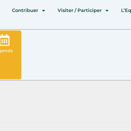
l
Contribuer
Visiter / Participer
L’E
genda