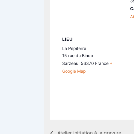
3
C
At
LIEU
La Pépiterre
15 rue du Bindo
Sarzeau
,
56370
France
+
Google Map
Atelier initiation à la gravure