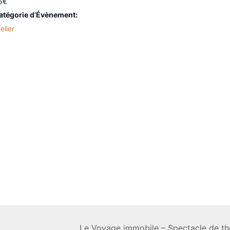
5€
atégorie d’Évènement:
elier
Le Voyage immobile – Spectacle de th