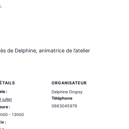
.
s de Delphine, animatrice de l’atelier
ÉTAILS
ORGANISATEUR
te :
Delphine Dropsy
Téléphone
 juillet
0663045979
eure :
1h00 - 13h00
ix :