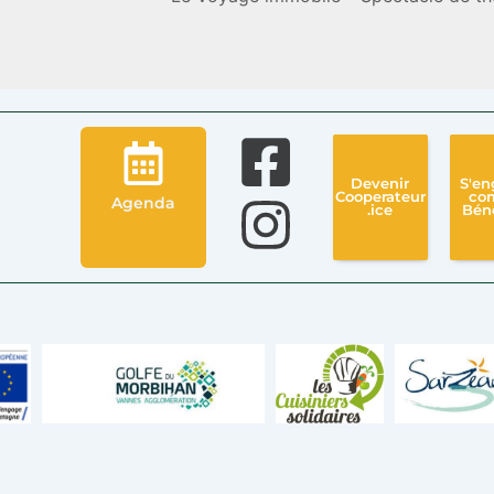
Devenir
S'en
Cooperateur
co
Agenda
.ice
Bén