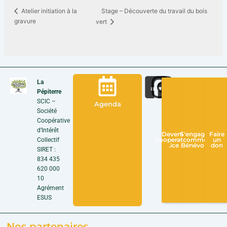
Stage – Découverte du travail du bois
Atelier initiation à la
gravure
vert
La
Pépiterre
SCIC –
Agenda
Société
Coopérative
d’Intérêt
Devenir
S'engager
Faire
Collectif
Cooperateur
comme
un
.ice
Bénévole
don
SIRET :
834 435
620 000
10
Agrément
ESUS
Nos partenaires