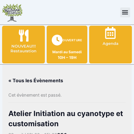
Aller
au
contenu
OUVERTURE
Agenda
NOUVEAU!!!
Restauration
Mardi au Samedi
10H – 19H
« Tous les Évènements
Cet évènement est passé.
Atelier Initiation au cyanotype et
customisation