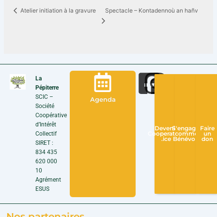
Spectacle – Kontadennoù an hañv
Atelier initiation à la gravure
La
Pépiterre
SCIC –
Agenda
Société
Coopérative
d’Intérêt
Devenir
S'engager
Faire
Collectif
Cooperateur
comme
un
.ice
Bénévole
don
SIRET :
834 435
620 000
10
Agrément
ESUS
Nos partenaires