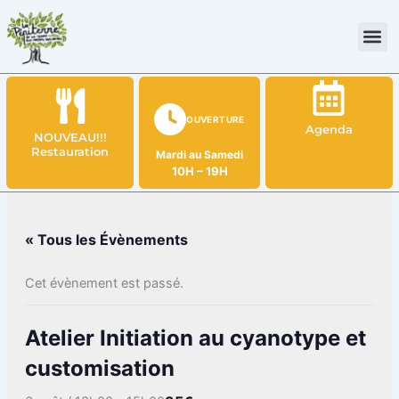
Aller
au
contenu
OUVERTURE
Agenda
NOUVEAU!!!
Restauration
Mardi au Samedi
10H – 19H
« Tous les Évènements
Cet évènement est passé.
Atelier Initiation au cyanotype et
customisation