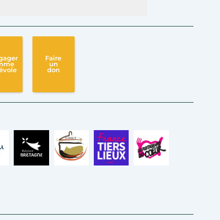
gager
Faire
mme
un
évole
don