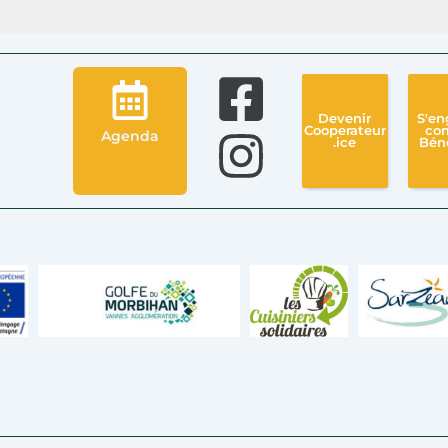
Devenir
S'en
Cooperateur
co
Agenda
.ice
Bén