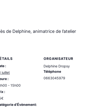
s de Delphine, animatrice de l’atelier
ÉTAILS
ORGANISATEUR
te :
Delphine Dropsy
Téléphone
 juillet
0663045979
eure :
3h00 - 15h00
ix :
5€
atégorie d’Évènement: