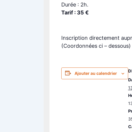
Durée : 2h.
Tarif : 35 €
Inscription directement auprè
(Coordonnées ci – dessous)
D
Ajouter au calendrier
Da
13
H
1
Pr
3
C