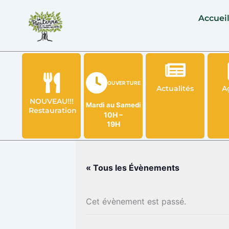
Aller
Accuei
au
contenu
OUVERTURE
Actualités
A
NOUVEAU!!!
Mardi au Samedi
Restauration
10H –
19H
« Tous les Évènements
Cet évènement est passé.