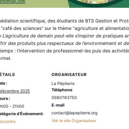
diation scientifique, des étudiants de BTS Gestion et Prot
“café des sciences” sur le thème “agriculture et alimentatio
 «
L’agriculture de demain peut-elle s’inspirer de pratiques a
rir des produits plus respectueux de l’environnement et de
emps : l’intervention de professionnel-les puis des activité
rmel.
ÉTAILS
ORGANISATEUR
te :
La Pépiterre
Téléphone
 décembre 2025
0980783750
eure :
E-mail
9h00 - 21h00
contact@lapepiterre.org
atégorie d’Évènement:
Voir le site Organisateur
encontre