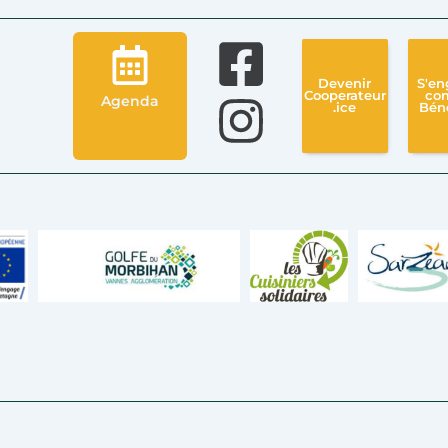
Devenir
S'en
Cooperateur
co
Agenda
.ice
Bén