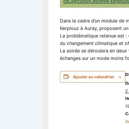
Dans le cadre d’un module de mé
Kerplouz à Auray, proposent un 
La problématique retenue est :
du changement climatique et off
La soirée se déroulera en deux t
échanges sur un mode moins fo
D
Ajouter au calendrier
Da
2
H
1
C
R