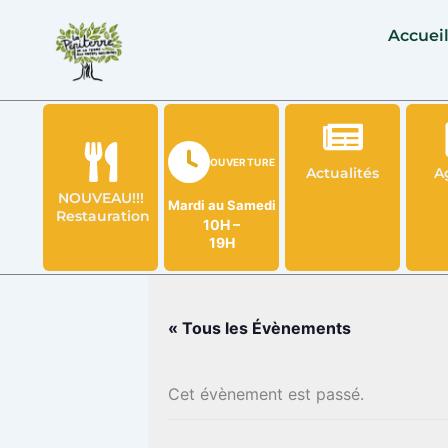
Aller
Accuei
au
contenu
OUVERTURE
Actualités
A
NOUVEAU!!!
Mardi au Samedi
Restauration
10H –
19H
« Tous les Évènements
Cet évènement est passé.