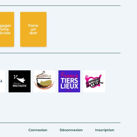
gager
Faire
mme
un
évole
don
Connexion
Déconnexion
Inscription