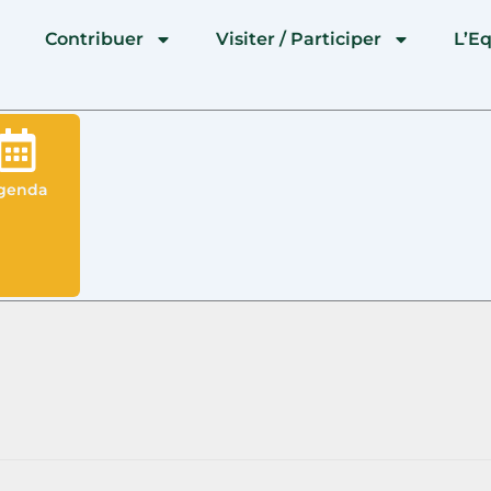
l
Contribuer
Visiter / Participer
L’E
genda