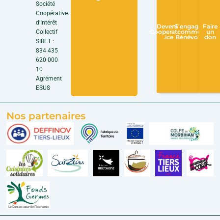
Société
Coopérative
d’Intérêt
Devenir
S'engager
Faire
Collectif
Cooperateur
comme
un
.ice
Bénévole
don
SIRET :
834 435
620 000
10
Agrément
ESUS
Nos partenaires