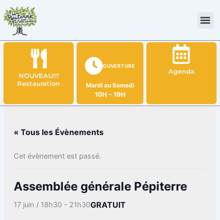
Aller
au
contenu
OUVERTURE
Agenda
NOUVEAU!!!
Restauration
Mardi au Samedi
10H – 19H
« Tous les Évènements
Cet évènement est passé.
Assemblée générale Pépiterre
GRATUIT
17 juin / 18h30
-
21h30