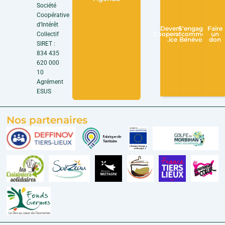
Société
Coopérative
d’Intérêt
Devenir
S'engager
Faire
Collectif
Cooperateur
comme
un
.ice
Bénévole
don
SIRET :
834 435
620 000
10
Agrément
ESUS
Nos partenaires