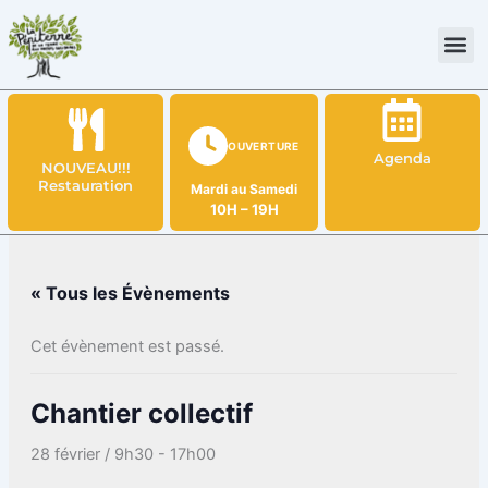
Aller
au
contenu
OUVERTURE
Agenda
NOUVEAU!!!
Restauration
Mardi au Samedi
10H – 19H
« Tous les Évènements
Cet évènement est passé.
Chantier collectif
28 février / 9h30
-
17h00