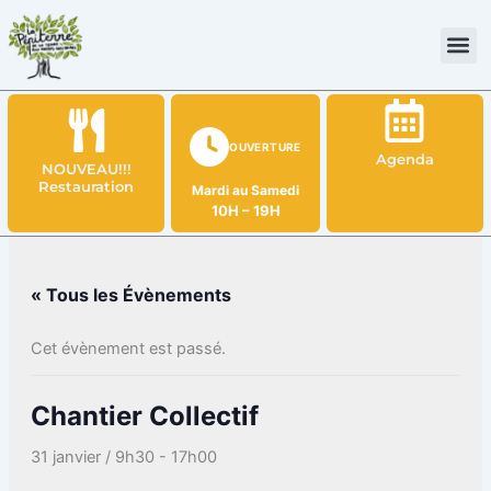
Aller
au
contenu
OUVERTURE
Agenda
NOUVEAU!!!
Restauration
Mardi au Samedi
10H – 19H
« Tous les Évènements
Cet évènement est passé.
Chantier Collectif
31 janvier / 9h30
-
17h00