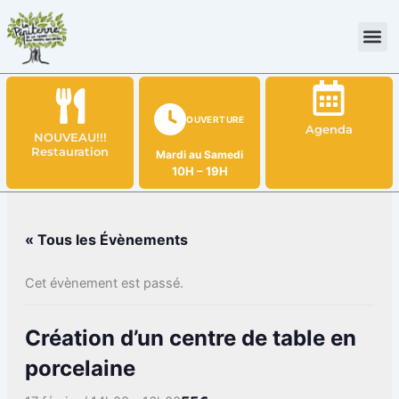
Aller
au
contenu
OUVERTURE
Agenda
NOUVEAU!!!
Restauration
Mardi au Samedi
10H – 19H
« Tous les Évènements
Cet évènement est passé.
Création d’un centre de table en
porcelaine