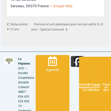
Sarzeau
,
56370
France
+ Google Map
Peinture et arts plastiques pour les tout petits (3-6
Rallye photo
6-12 ans
ans) – Spécial Carnaval
La
Pépiterre
SCIC –
Agenda
Société
Coopérative
d’Intérêt
Devenir
S'engager
Faire
Collectif
Cooperateur
comme
un
.ice
Bénévole
don
SIRET :
834 435
620 000
10
Agrément