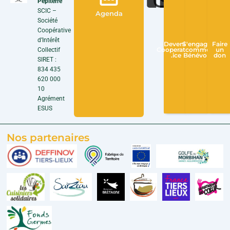
Pépiterre
SCIC –
Agenda
Société
Coopérative
d’Intérêt
Devenir
S'engager
Faire
Collectif
Cooperateur
comme
un
.ice
Bénévole
don
SIRET :
834 435
620 000
10
Agrément
ESUS
Nos partenaires