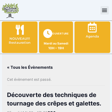
Aller
au
contenu
OUVERTURE
Agenda
NOUVEAU!!!
Restauration
Mardi au Samedi
10H – 19H
« Tous les Évènements
Cet évènement est passé.
Découverte des techniques de
tournage des crêpes et galettes.