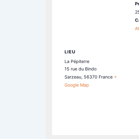
Pr
2
C
At
LIEU
La Pépiterre
15 rue du Bindo
Sarzeau
,
56370
France
+
Google Map