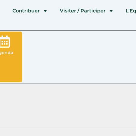
l
Contribuer
Visiter / Participer
L’E
genda