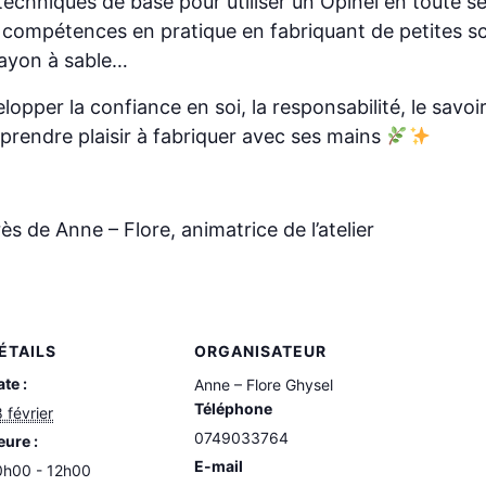
echniques de base pour utiliser un Opinel en toute s
s compétences en pratique en fabriquant de petites sc
rayon à sable…
pper la confiance en soi, la responsabilité, le savoir-f
prendre plaisir à fabriquer avec ses mains
s de Anne – Flore, animatrice de l’atelier
ÉTAILS
ORGANISATEUR
te :
Anne – Flore Ghysel
Téléphone
 février
0749033764
eure :
E-mail
0h00 - 12h00