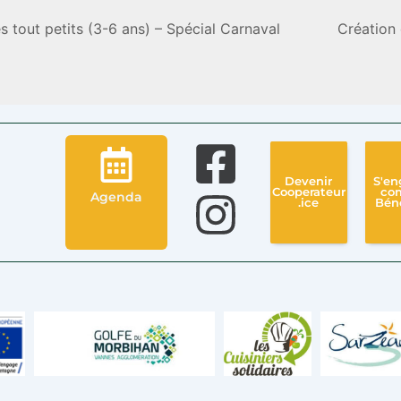
s tout petits (3-6 ans) – Spécial Carnaval
Création 
Devenir
S'en
Cooperateur
co
Agenda
.ice
Bén