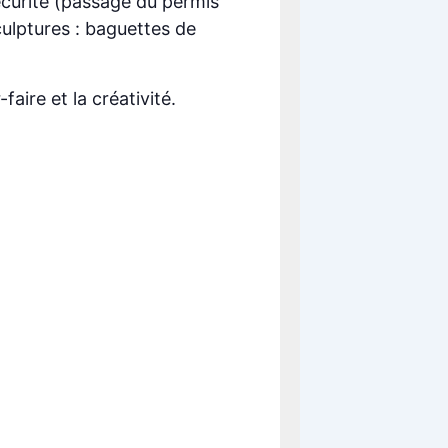
écurité (passage du permis
ulptures : baguettes de
aire et la créativité.