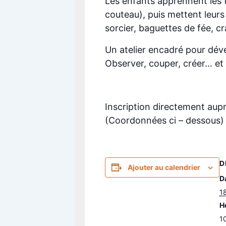
Les enfants apprennent les t
couteau), puis mettent leur
sorcier, baguettes de fée, c
Un atelier encadré pour dévelo
Observer, couper, créer… et 
Inscription directement auprè
(Coordonnées ci – dessous)
D
Ajouter au calendrier
Da
18
H
1