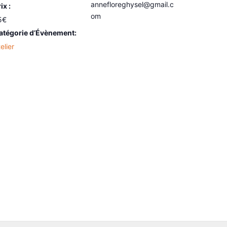
annefloreghysel@gmail.c
ix :
om
5€
atégorie d’Évènement:
elier