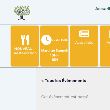
Aller
Accuei
au
contenu
OUVERTURE
Actualités
A
NOUVEAU!!!
Mardi au Samedi
Restauration
10H –
19H
« Tous les Évènements
Cet évènement est passé.