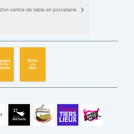
d’un centre de table en porcelaine
gager
Faire
mme
un
évole
don