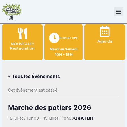
Aller
au
contenu
OUVERTURE
Agenda
NOUVEAU!!!
Restauration
Mardi au Samedi
10H – 19H
« Tous les Évènements
Cet évènement est passé.
Marché des potiers 2026
GRATUIT
18 juillet / 10h00
-
19 juillet / 18h00