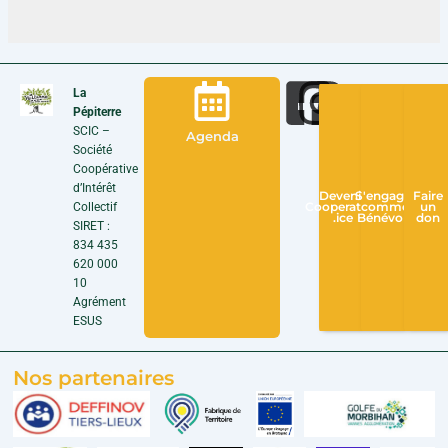
La
Pépiterre
SCIC –
Agenda
Société
Coopérative
d’Intérêt
Devenir
S'engager
Faire
Collectif
Cooperateur
comme
un
.ice
Bénévole
don
SIRET :
834 435
620 000
10
Agrément
ESUS
Nos partenaires