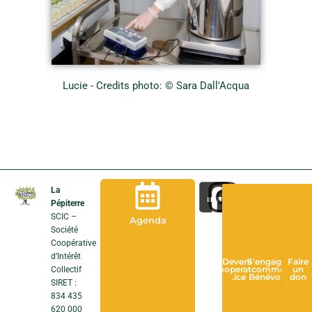
Lucie - Credits photo: © Sara Dall'Acqua
La
Pépiterre
SCIC –
Agenda
Société
Coopérative
d’Intérêt
Devenir
S'engager
Faire
Collectif
Cooperateur
comme
un
.ice
Bénévole
don
SIRET :
834 435
620 000