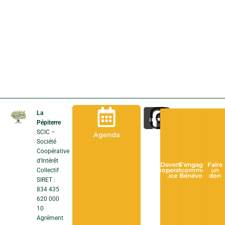
La
Pépiterre
SCIC –
Agenda
Société
Coopérative
d’Intérêt
Devenir
S'engager
Faire
Collectif
Cooperateur
comme
un
.ice
Bénévole
don
SIRET :
834 435
620 000
10
Agrément