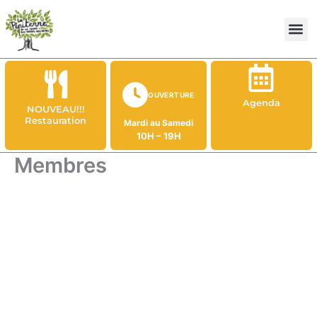
Aller
au
contenu
OUVERTURE
Agenda
NOUVEAU!!!
Restauration
Mardi au Samedi
10H – 19H
Membres