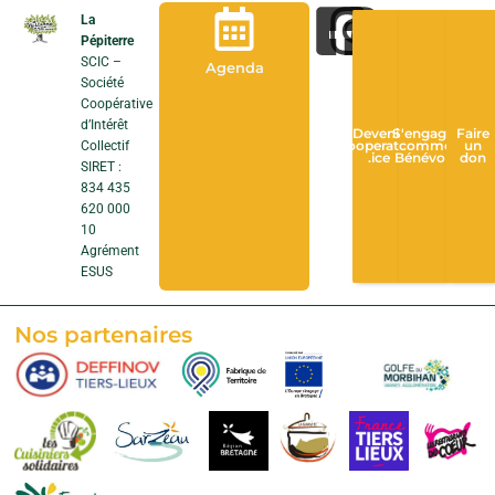
La
Pépiterre
SCIC –
Agenda
Société
Coopérative
d’Intérêt
Devenir
S'engager
Faire
Collectif
Cooperateur
comme
un
.ice
Bénévole
don
SIRET :
834 435
620 000
10
Agrément
ESUS
Nos partenaires