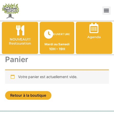
Aller
au
contenu
OUVERTURE
Agenda
NOUVEAU!!!
Restauration
Mardi au Samedi
10H – 19H
Panier
Votre panier est actuellement vide.
Retour à la boutique