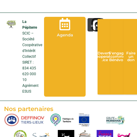
La
Pépiterre
SCIC –
Agenda
Société
Coopérative
d’Intérêt
Devenir
S'engager
Faire
Collectif
Cooperateur
comme
un
.ice
Bénévole
don
SIRET :
834 435
620 000
10
Agrément
ESUS
Nos partenaires