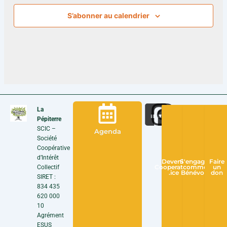
S’abonner au calendrier
La
Pépiterre
SCIC –
Agenda
Société
Coopérative
d’Intérêt
Devenir
S'engager
Faire
Collectif
Cooperateur
comme
un
.ice
Bénévole
don
SIRET :
834 435
620 000
10
Agrément
ESUS