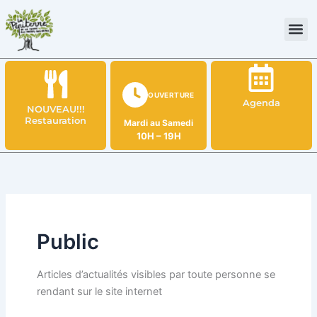
Aller
au
contenu
OUVERTURE
Agenda
NOUVEAU!!!
Restauration
Mardi au Samedi
10H – 19H
Public
Articles d’actualités visibles par toute personne se
rendant sur le site internet