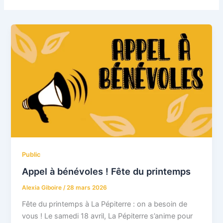
Public
Appel à bénévoles ! Fête du printemps
Alexia Giboire
/
28 mars 2026
Fête du printemps à La Pépiterre : on a besoin de
vous ! Le samedi 18 avril, La Pépiterre s’anime pour