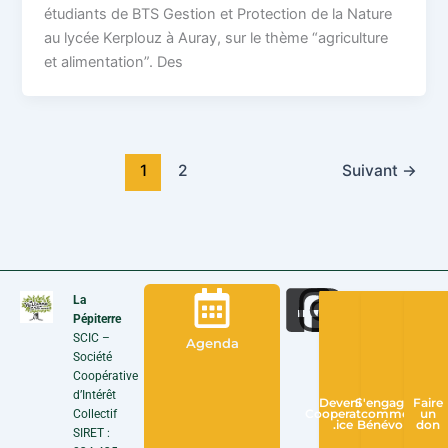
étudiants de BTS Gestion et Protection de la Nature
au lycée Kerplouz à Auray, sur le thème “agriculture
et alimentation”. Des
1
2
Suivant
→
La
Pépiterre
SCIC –
Agenda
Société
Coopérative
d’Intérêt
Devenir
S'engager
Faire
Collectif
Cooperateur
comme
un
.ice
Bénévole
don
SIRET :