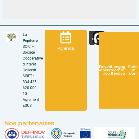
La
Pépiterre
SCIC –
Agenda
Société
Coopérative
d’Intérêt
Devenir
S'engager
Faire
Collectif
Cooperateur
comme
un
.ice
Bénévole
don
SIRET :
834 435
620 000
10
Agrément
ESUS
Nos partenaires